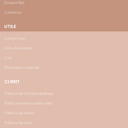
Despre Noi
Contacte
UTILE
Contul meu
Lista de dorințe
Coș
Efectuare comandă
CLIENT
Politica de Confidențialitate
Politica privind cookie-urile
Politica de livrare
Politica de retur