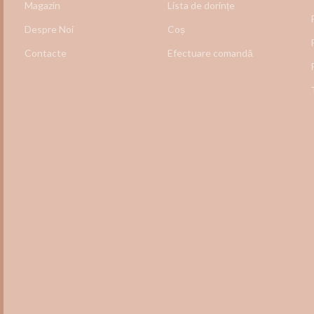
Magazin
Lista de dorințe
Despre Noi
Coș
Contacte
Efectuare comandă