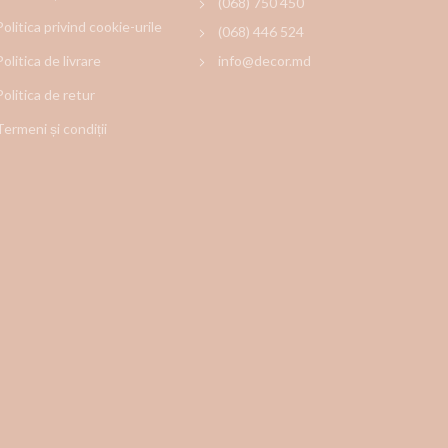
(068) 750 450
Politica privind cookie-urile
(068) 446 524
Politica de livrare
info@decor.md
Politica de retur
Termeni și condiții