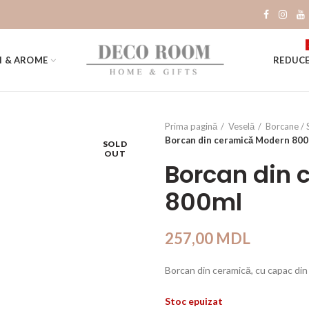
I & AROME
REDUCE
Prima pagină
Veselă
Borcane / 
Borcan din ceramică Modern 80
SOLD
OUT
Borcan din 
800ml
257,00
MDL
Borcan din ceramică, cu capac din
Stoc epuizat