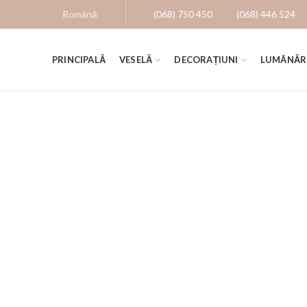
(068) 750 450
(068) 446 524
PRINCIPALĂ
VESELĂ
DECORAȚIUNI
LUMÂNĂR