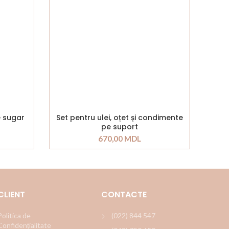
e sugar
Set pentru ulei, oțet și condimente
pe suport
670,00
MDL
CLIENT
CONTACTE
Politica de
(022) 844 547
Confidențialitate