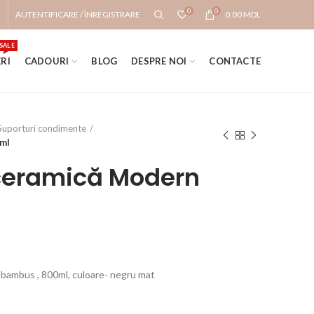
0
0
AUTENTIFICARE / ÎNREGISTRARE
0,00
MDL
SALE
RI
CADOURI
BLOG
DESPRE NOI
CONTACTE
Suporturi condimente
0ml
ceramică Modern
 bambus , 800ml, culoare- negru mat