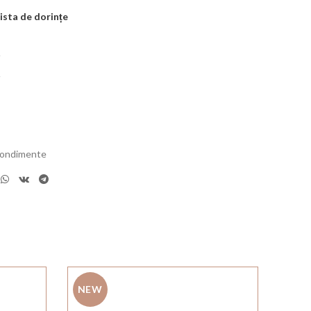
ista de dorințe
 condimente
NEW