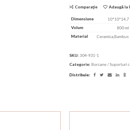
Comparaţie
Adaugă la l
Dimensiune
10*10*14.7
Volum
800 ml
Material
Ceramica,Bambus
SKU:
304-931-1
Categorie:
Borcane / Suporturi
Distribuie