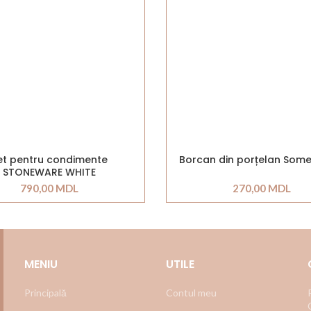
et pentru condimente
Borcan din porțelan Som
STONEWARE WHITE
790,00
MDL
270,00
MDL
MENIU
UTILE
Principală
Contul meu