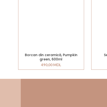
Borcan din ceramică, Pumpkin
S
green, 600ml
490,00
MDL