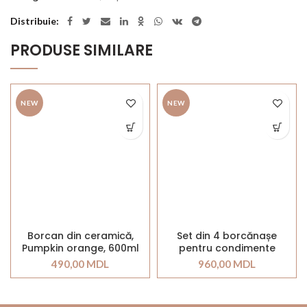
Distribuie
PRODUSE SIMILARE
NEW
NEW
Borcan din ceramică,
Set din 4 borcănașe
Pumpkin orange, 600ml
pentru condimente
490,00
MDL
960,00
MDL