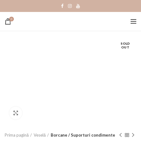
0
SOLD
OUT
Click to enlarge
Prima pagină
Veselă
Borcane / Suporturi condimente