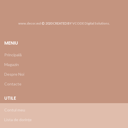
www.decor.md
2020 CREATED BY
VCODE Digital Solutions
.
MENIU
Principală
Magazin
Despre Noi
Contacte
UTILE
Contul meu
Lista de dorințe