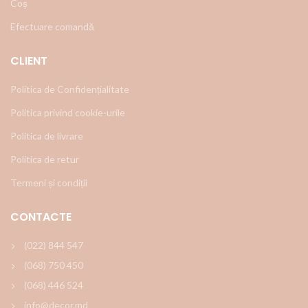
Coș
Efectuare comandă
CLIENT
Politica de Confidențialitate
Politica privind cookie-urile
Politica de livrare
Politica de retur
Termeni și condiții
CONTACTE
(022) 844 547
(068) 750 450
(068) 446 524
info@decor.md