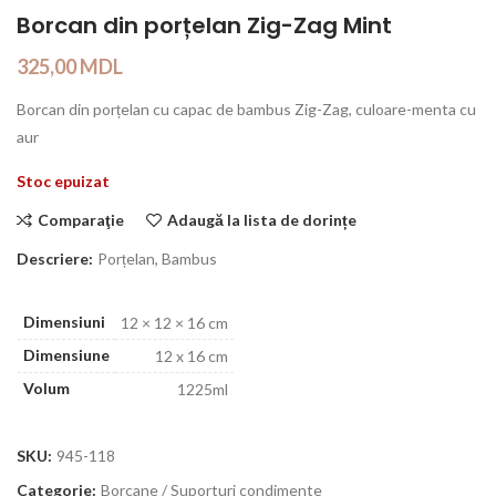
Borcan din porțelan Zig-Zag Mint
325,00
MDL
Borcan din porțelan cu capac de bambus Zig-Zag, culoare-menta cu
aur
Stoc epuizat
Comparaţie
Adaugă la lista de dorințe
Descriere:
Porțelan, Bambus
Dimensiuni
12 × 12 × 16 cm
Dimensiune
12 x 16 cm
Volum
1225ml
SKU:
945-118
Categorie:
Borcane / Suporturi condimente