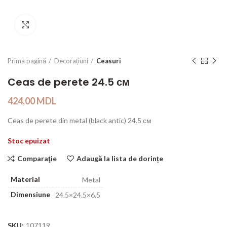
Click to enlarge
Prima pagină
Decorațiuni
Ceasuri
Ceas de perete 24.5 см
424,00
MDL
Ceas de perete din metal (black antic) 24.5 см
Stoc epuizat
Comparaţie
Adaugă la lista de dorințe
Material
Metal
Dimensiune
24.5×24.5×6.5
SKU:
107119