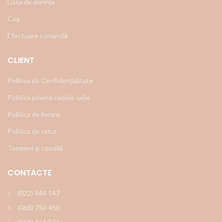
Lista de dorințe
Coș
Efectuare comandă
CLIENT
Politica de Confidențialitate
Politica privind cookie-urile
Politica de livrare
Politica de retur
Termeni și condiții
CONTACTE
(022) 844 547
(068) 750 450
(068) 446 524