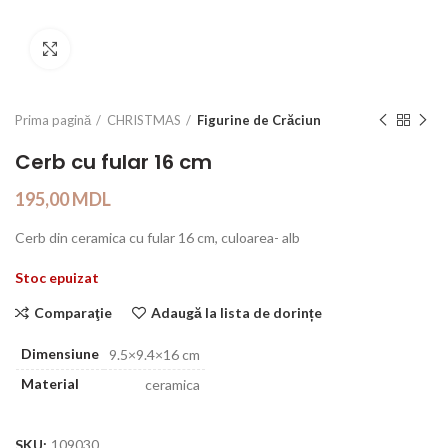
Click to enlarge
Prima pagină
CHRISTMAS
Figurine de Crăciun
Cerb cu fular 16 cm
195,00
MDL
Cerb din ceramica cu fular 16 cm, culoarea- alb
Stoc epuizat
Comparaţie
Adaugă la lista de dorințe
Dimensiune
9.5×9.4×16 cm
Material
ceramica
SKU:
109030