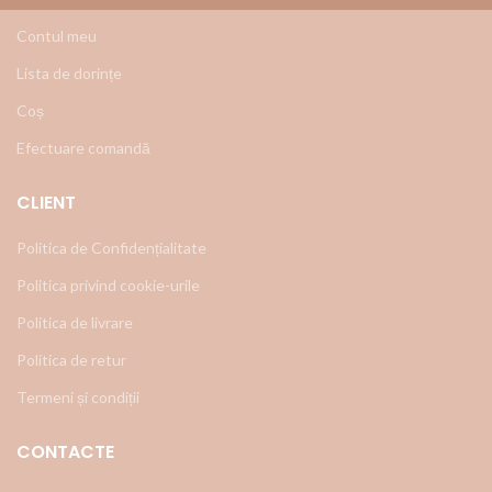
Contul meu
Lista de dorințe
Coș
Efectuare comandă
CLIENT
Politica de Confidențialitate
Politica privind cookie-urile
Politica de livrare
Politica de retur
Termeni și condiții
CONTACTE