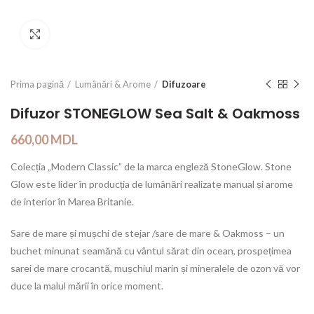
Click to enlarge
Prima pagină
Lumânări & Arome
Difuzoare
Difuzor STONEGLOW Sea Salt & Oakmoss
660,00
MDL
Colecția „Modern Classic” de la marca engleză StoneGlow. Stone
Glow este lider în producția de lumânări realizate manual și arome
de interior în Marea Britanie.
Sare de mare și mușchi de stejar /sare de mare & Oakmoss – un
buchet minunat seamănă cu vântul sărat din ocean, prospețimea
sarei de mare crocantă, mușchiul marin și mineralele de ozon vă vor
duce la malul mării în orice moment.