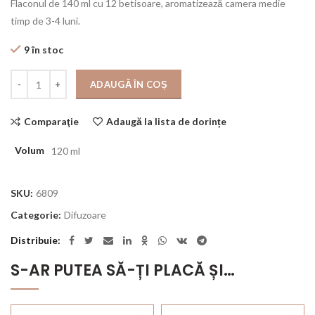
Flaconul de 140 ml cu 12 betisoare, aromatizează camera medie
timp de 3-4 luni.
9 în stoc
Cantitate
ADAUGĂ ÎN COȘ
Comparaţie
Adaugă la lista de dorințe
Volum
120 ml
SKU:
6809
Categorie:
Difuzoare
Distribuie
S-AR PUTEA SĂ-ȚI PLACĂ ȘI…