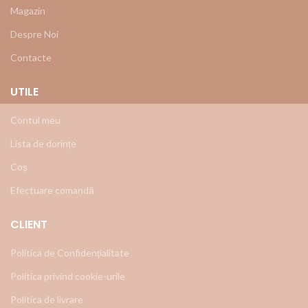
Magazin
Despre Noi
Contacte
UTILE
Contul meu
Lista de dorințe
Coș
Efectuare comandă
CLIENT
Politica de Confidențialitate
Politica privind cookie-urile
Politica de livrare