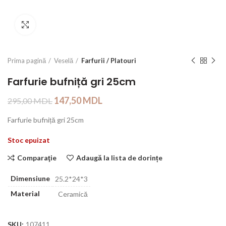
Click to enlarge
Prima pagină
Veselă
Farfurii / Platouri
Farfurie bufniță gri 25cm
147,50
MDL
295,00
MDL
Farfurie bufniță gri 25cm
Stoc epuizat
Comparaţie
Adaugă la lista de dorințe
Dimensiune
25.2*24*3
Material
Ceramică
SKU:
107411