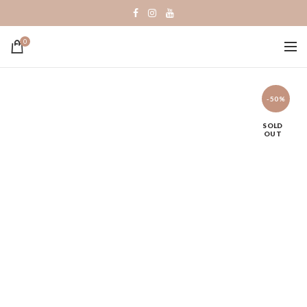
0
-50%
SOLD
OUT