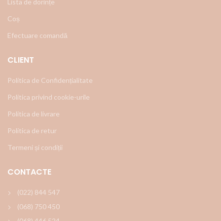
Lista de dorințe
Coș
Efectuare comandă
CLIENT
Politica de Confidențialitate
Politica privind cookie-urile
Politica de livrare
Politica de retur
Termeni și condiții
CONTACTE
(022) 844 547
(068) 750 450
(068) 446 524