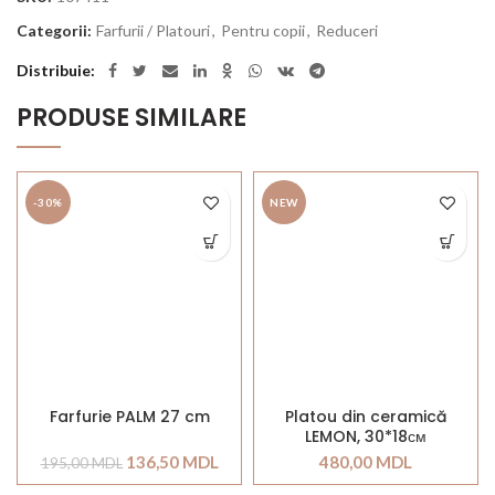
Categorii:
Farfurii / Platouri
,
Pentru copii
,
Reduceri
Distribuie
PRODUSE SIMILARE
-30%
NEW
Farfurie PALM 27 cm
Platou din ceramică
LEMON, 30*18см
136,50
MDL
480,00
MDL
195,00
MDL