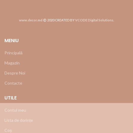
www.decor.md
2020 CREATED BY
VCODE Digital Solutions
.
MENIU
Principală
Magazin
Despre Noi
Contacte
UTILE
Contul meu
Lista de dorințe
Coș