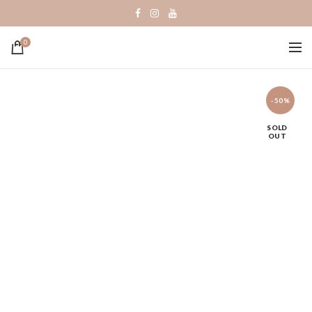
0
-50%
SOLD
OUT