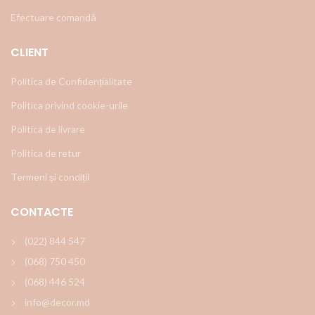
Efectuare comandă
CLIENT
Politica de Confidențialitate
Politica privind cookie-urile
Politica de livrare
Politica de retur
Termeni și condiții
CONTACTE
(022) 844 547
(068) 750 450
(068) 446 524
info@decor.md