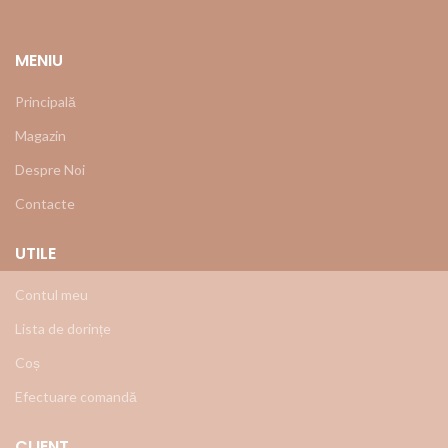
MENIU
Principală
Magazin
Despre Noi
Contacte
UTILE
Contul meu
Lista de dorințe
Coș
Efectuare comandă
CLIENT