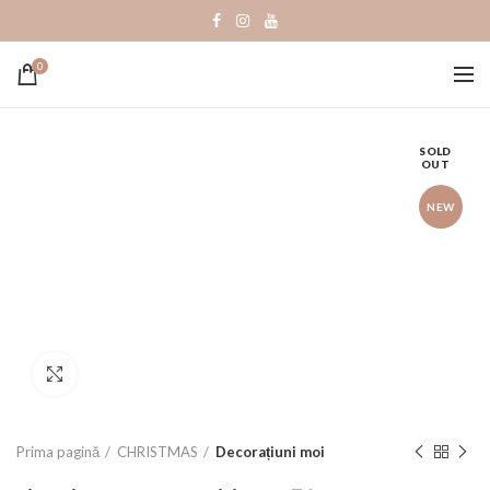
0
SOLD
OUT
NEW
Click to enlarge
Prima pagină
CHRISTMAS
Decorațiuni moi