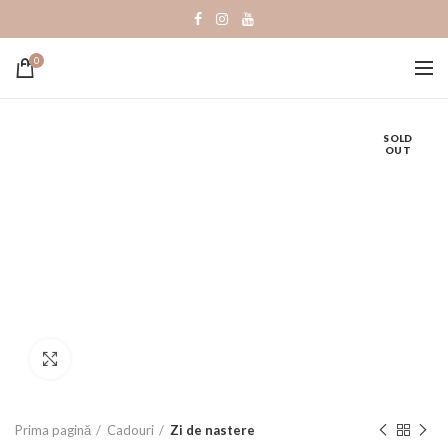
0
SOLD
OUT
Click to enlarge
Prima pagină
Cadouri
Zi de nastere