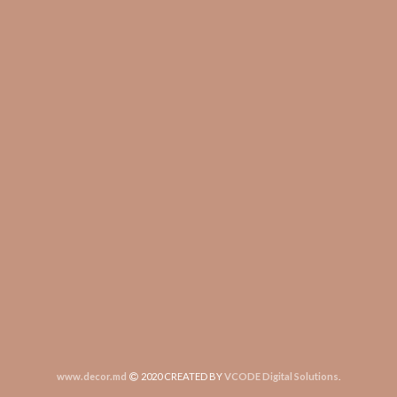
www.decor.md
2020 CREATED BY
VCODE Digital Solutions
.