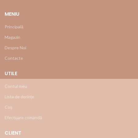
MENIU
Principală
Magazin
Despre Noi
Contacte
UTILE
Contul meu
Lista de dorințe
Coș
Efectuare comandă
CLIENT