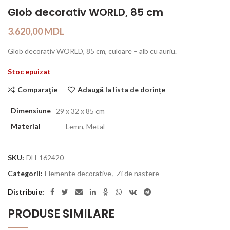
Glob decorativ WORLD, 85 cm
3.620,00
MDL
Glob decorativ WORLD, 85 cm, culoare – alb cu auriu.
Stoc epuizat
Comparaţie
Adaugă la lista de dorințe
Dimensiune
29 x 32 x 85 cm
Material
Lemn, Metal
SKU:
DH-162420
Categorii:
Elemente decorative
,
Zi de nastere
Distribuie
PRODUSE SIMILARE