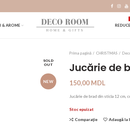
I & AROME
REDUCE
Prima pagină
CHRISTMAS
Deco
SOLD
Jucărie de b
OUT
NEW
150,00
MDL
Jucărie de brad din sticla 12 cm, c
Stoc epuizat
Comparaţie
Adaugă la l