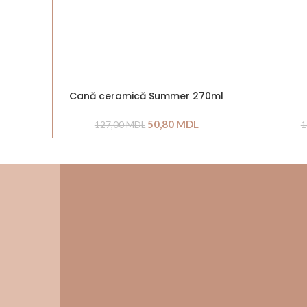
Cană ceramică Summer 270ml
50,80
MDL
127,00
MDL
1