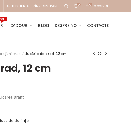
0
0
AUTENTIFICARE / ÎNREGISTRARE
0,00
MDL
SALE
RI
CADOURI
BLOG
DESPRE NOI
CONTACTE
rațiuni brad
Jucărie de brad, 12 cm
rad, 12 cm
uloarea-grafit
ista de dorințe