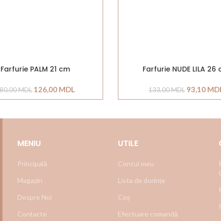
Farfurie PALM 21 cm
Farfurie NUDE LILA 26
126,00
MDL
93,10
MD
80,00
MDL
133,00
MDL
MENIU
UTILE
Principală
Contul meu
Magazin
Lista de dorințe
Despre Noi
Coș
Contacte
Efectuare comandă