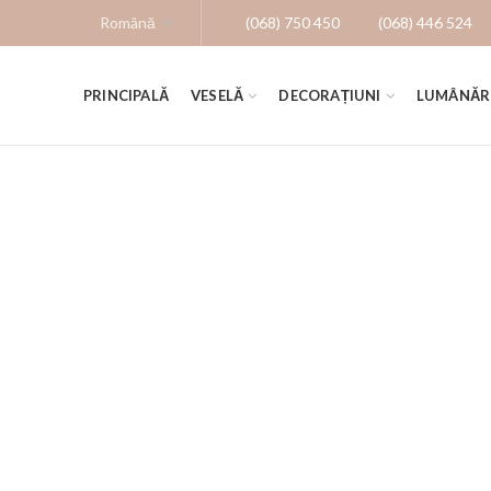
(068) 750 450
(068) 446 524
PRINCIPALĂ
VESELĂ
DECORAȚIUNI
LUMÂNĂR