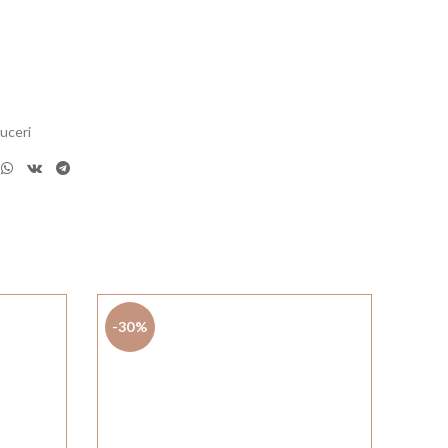
uceri
-30%