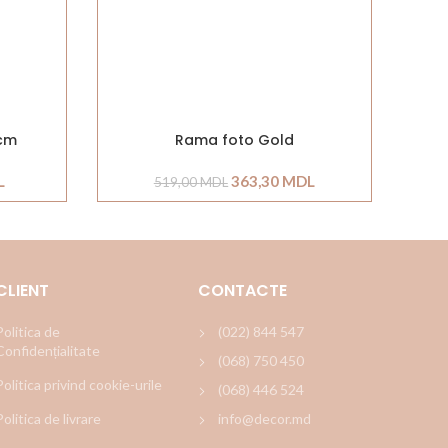
 cm
Rama foto Gold
L
363,30
MDL
519,00
MDL
CLIENT
CONTACTE
Politica de
(022) 844 547
Confidențialitate
(068) 750 450
Politica privind cookie-urile
(068) 446 524
Politica de livrare
info@decor.md