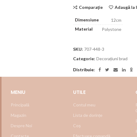
Comparaţie
Adaugă la l
Dimensiune
12cm
Material
Polystone
SKU:
707-448-3
Categorie:
Decorațiuni brad
Distribuie
MENIU
UTILE
Principală
Contul meu
Magazin
Lista de dorințe
Despre Noi
Coș
Contacte
Efectuare comandă