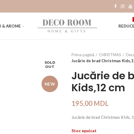
I & AROME
REDUCE
Prima pagină
CHRISTMAS
Deco
Jucărie de brad Christmas Kids,
SOLD
OUT
Jucărie de 
Kids,12 cm
NEW
195,00
MDL
Jucărie de brad Christmas KIds, 1
Stoc epuizat