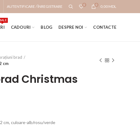
0
0
AUTENTIFICARE / ÎNREGISTRARE
0,00
MDL
SALE
RI
CADOURI
BLOG
DESPRE NOI
CONTACTE
rațiuni brad
12 cm
brad Christmas
2 cm, culoare-alb/rosu/verde