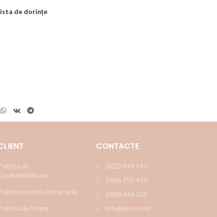
ista de dorințe
CLIENT
CONTACTE
Politica de
(022) 844 547
Confidențialitate
(068) 750 450
Politica privind cookie-urile
(068) 446 524
Politica de livrare
info@decor.md