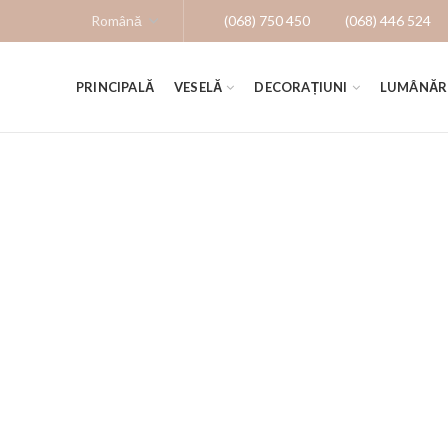
(068) 750 450
(068) 446 524
PRINCIPALĂ
VESELĂ
DECORAȚIUNI
LUMÂNĂR