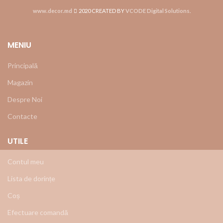
www.decor.md
2020 CREATED BY
VCODE Digital Solutions
.
MENIU
Principală
Magazin
Despre Noi
Contacte
UTILE
Contul meu
Lista de dorințe
Coș
Efectuare comandă