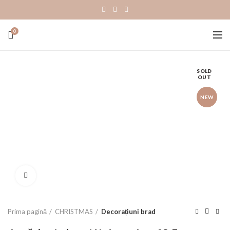
0
SOLD
OUT
NEW
Click to enlarge
Prima pagină
CHRISTMAS
Decorațiuni brad