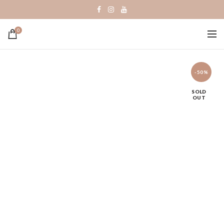
0
-50%
SOLD
OUT