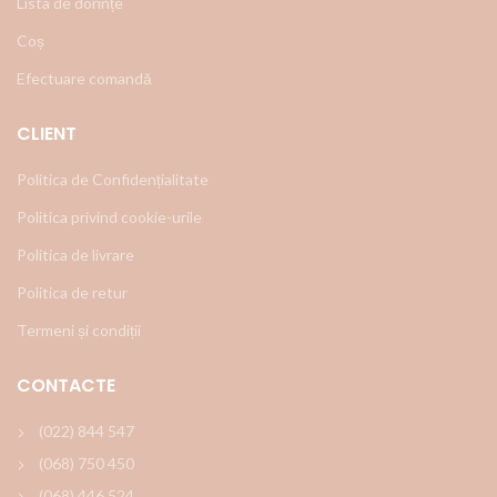
Lista de dorințe
Coș
Efectuare comandă
CLIENT
Politica de Confidențialitate
Politica privind cookie-urile
Politica de livrare
Politica de retur
Termeni și condiții
CONTACTE
(022) 844 547
(068) 750 450
(068) 446 524