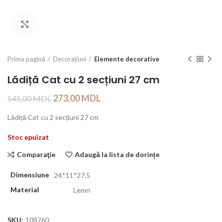
Click to enlarge
Prima pagină
Decorațiuni
Elemente decorative
Lădiță Cat cu 2 secțiuni 27 cm
273,00
MDL
545,00
MDL
Lădiță Cat cu 2 secțiuni 27 cm
Stoc epuizat
Comparaţie
Adaugă la lista de dorințe
Dimensiune
24*11*27.5
Material
Lemn
SKU:
108760