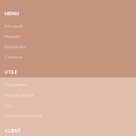
MENIU
Principală
Magazin
Despre Noi
Contacte
UTILE
Contul meu
Lista de dorințe
Coș
Efectuare comandă
CLIENT