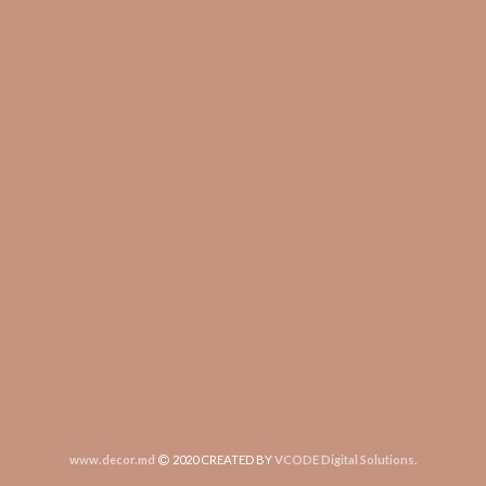
www.decor.md
2020 CREATED BY
VCODE Digital Solutions
.