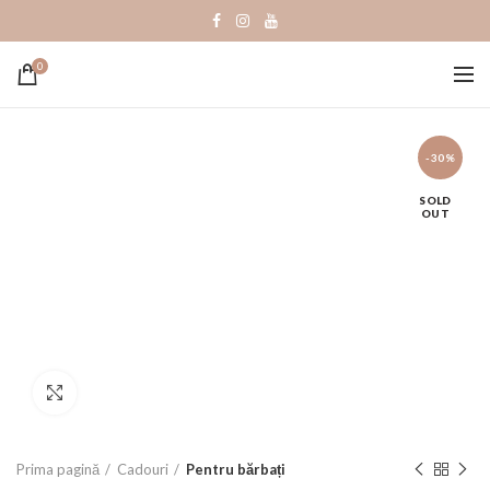
0
-30%
SOLD
OUT
Click to enlarge
Prima pagină
Cadouri
Pentru bărbați