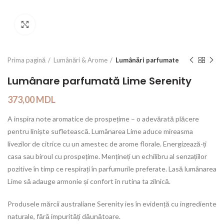
Click to enlarge
Prima pagină
Lumânări & Arome
Lumânări parfumate
Lumânare parfumată Lime Serenity
373,00
MDL
A inspira note aromatice de prospețime – o adevărată plăcere
pentru liniște sufletească. Lumânarea Lime aduce mireasma
livezilor de citrice cu un amestec de arome florale. Energizează-ți
casa sau biroul cu prospețime. Mențineți un echilibru al senzațiilor
pozitive în timp ce respirați în parfumurile preferate. Lasă lumânarea
Lime să adauge armonie și confort în rutina ta zilnică.
Produsele mărcii australiane Serenity ies în evidență cu ingrediente
naturale, fără impurități dăunătoare.