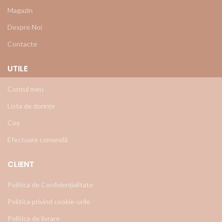
Magazin
Despre Noi
Contacte
UTILE
Contul meu
Lista de dorințe
Coș
Efectuare comandă
CLIENT
Politica de Confidențialitate
Politica privind cookie-urile
Politica de livrare