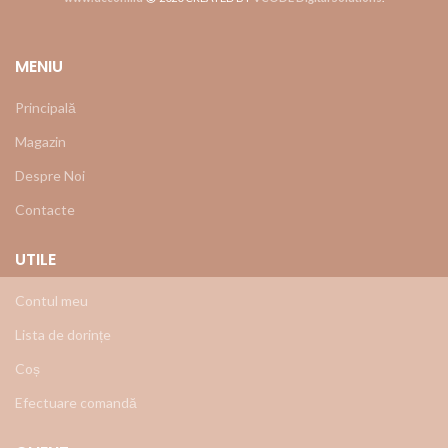
MENIU
Principală
Magazin
Despre Noi
Contacte
UTILE
Contul meu
Lista de dorințe
Coș
Efectuare comandă