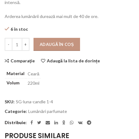
intensă.
Arderea lumânării durează mai mult de 40 de ore.
6 în stoc
Cantitate
ADAUGĂ ÎN COȘ
Comparaţie
Adaugă la lista de dorințe
Material
Ceară
Volum
220ml
SKU:
SG-luna-candle 1-4
Categorie:
Lumânări parfumate
Distribuie
PRODUSE SIMILARE