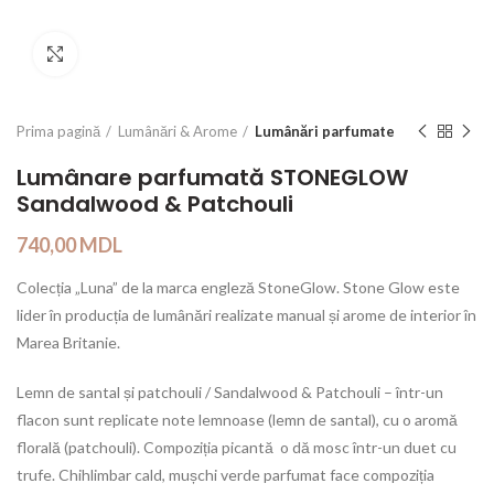
Click to enlarge
Prima pagină
Lumânări & Arome
Lumânări parfumate
Lumânare parfumată STONEGLOW
Sandalwood & Patchouli
740,00
MDL
Colecția „Luna” de la marca engleză StoneGlow. Stone Glow este
lider în producția de lumânări realizate manual și arome de interior în
Marea Britanie.
Lemn de santal și patchouli / Sandalwood & Patchouli – într-un
flacon sunt replicate note lemnoase (lemn de santal), cu o aromă
florală (patchouli). Compoziția picantă o dă mosc într-un duet cu
trufe. Chihlimbar cald, mușchi verde parfumat face compoziția