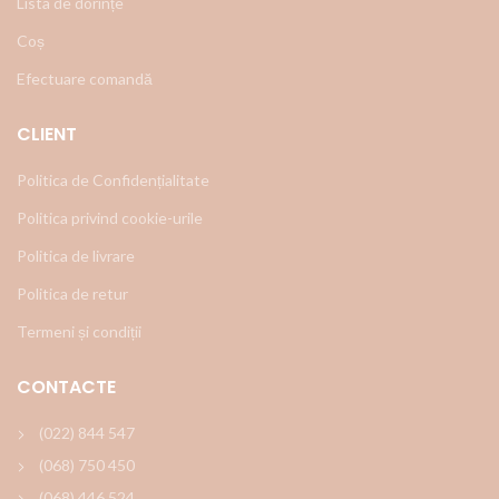
Lista de dorințe
Coș
Efectuare comandă
CLIENT
Politica de Confidențialitate
Politica privind cookie-urile
Politica de livrare
Politica de retur
Termeni și condiții
CONTACTE
(022) 844 547
(068) 750 450
(068) 446 524