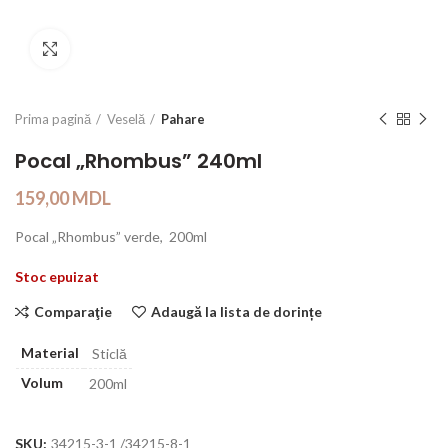
Click to enlarge
Prima pagină
Veselă
Pahare
Pocal „Rhombus” 240ml
159,00
MDL
Pocal „Rhombus” verde, 200ml
Stoc epuizat
Comparaţie
Adaugă la lista de dorințe
Material
Sticlă
Volum
200ml
SKU:
34215-3-1 /34215-8-1