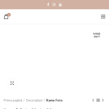
0
SOLD
OUT
Click to enlarge
Prima pagină
Decorațiuni
Rame Foto