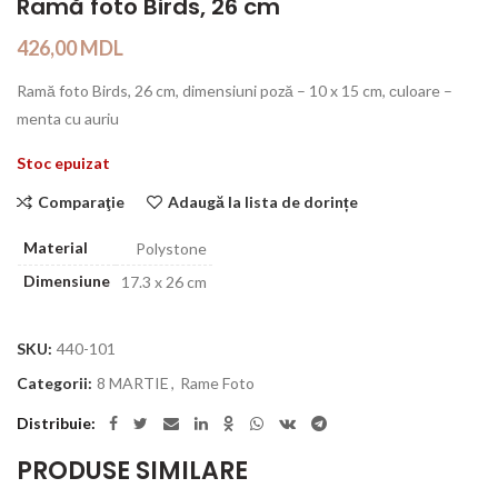
Ramă foto Birds, 26 cm
426,00
MDL
Ramă foto Birds, 26 cm, dimensiuni poză – 10 x 15 cm, сuloare –
menta cu auriu
Stoc epuizat
Comparaţie
Adaugă la lista de dorințe
Material
Polystone
Dimensiune
17.3 x 26 cm
SKU:
440-101
Categorii:
8 MARTIE
,
Rame Foto
Distribuie
PRODUSE SIMILARE