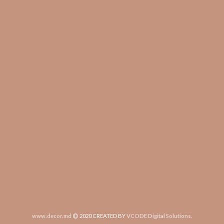
www.decor.md
2020 CREATED BY
VCODE Digital Solutions
.