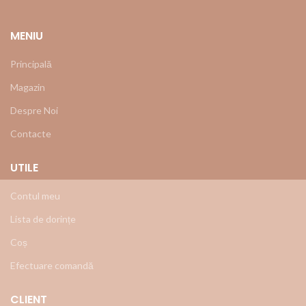
MENIU
Principală
Magazin
Despre Noi
Contacte
UTILE
Contul meu
Lista de dorințe
Coș
Efectuare comandă
CLIENT