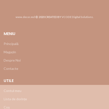
www.decor.md
2020 CREATED BY
VCODE Digital Solutions
.
MENIU
Principală
Magazin
Despre Noi
Contacte
UTILE
Contul meu
Lista de dorințe
Coș