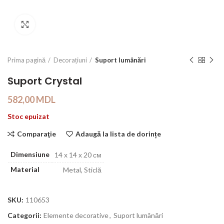
Click to enlarge
Prima pagină
Decorațiuni
Suport lumânări
Suport Crystal
582,00
MDL
Stoc epuizat
Comparaţie
Adaugă la lista de dorințe
Dimensiune
14 х 14 х 20 см
Material
Metal, Sticlă
SKU:
110653
Categorii:
Elemente decorative
,
Suport lumânări