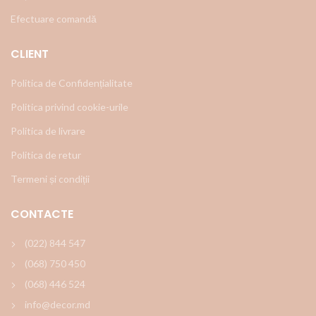
Efectuare comandă
CLIENT
Politica de Confidențialitate
Politica privind cookie-urile
Politica de livrare
Politica de retur
Termeni și condiții
CONTACTE
(022) 844 547
(068) 750 450
(068) 446 524
info@decor.md