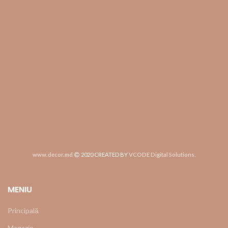
www.decor.md
2020 CREATED BY
VCODE Digital Solutions
.
MENIU
Principală
Magazin