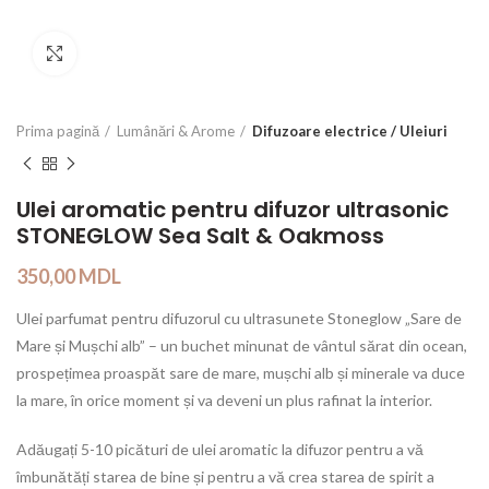
Click to enlarge
Prima pagină
Lumânări & Arome
Difuzoare electrice / Uleiuri
Ulei aromatic pentru difuzor ultrasonic
STONEGLOW Sea Salt & Oakmoss
350,00
MDL
Ulei parfumat pentru difuzorul cu ultrasunete Stoneglow „Sare de
Mare și Mușchi alb” – un buchet minunat de vântul sărat din ocean,
prospețimea proaspăt sare de mare, mușchi alb și minerale va duce
la mare, în orice moment și va deveni un plus rafinat la interior.
Adăugați 5-10 picături de ulei aromatic la difuzor pentru a vă
îmbunătăți starea de bine și pentru a vă crea starea de spirit a