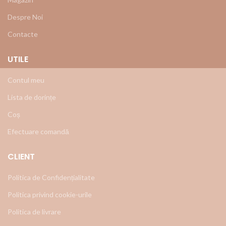
Despre Noi
Contacte
UTILE
Contul meu
Lista de dorințe
Coș
Efectuare comandă
CLIENT
Politica de Confidențialitate
Politica privind cookie-urile
Politica de livrare