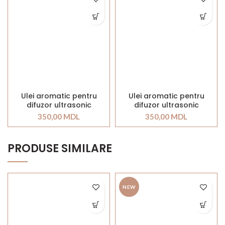
Ulei aromatic pentru
Ulei aromatic pentru
difuzor ultrasonic
difuzor ultrasonic
STONEGLOW Green Fig &
STONEGLOW
350,00
MDL
350,00
MDL
Cedar
Pomegranate & Spiced
Woods
PRODUSE SIMILARE
NEW