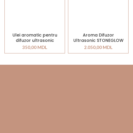
Ulei aromatic pentru
Aroma Difuzor
difuzor ultrasonic
Ultrasonic STONEGLOW
STONEGLOW Ylang Ylang
WHITE
350,00
MDL
2.050,00
MDL
& Amber