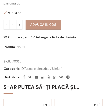
parfumului.
9 în stoc
Cantitate
ADAUGĂ ÎN COȘ
Comparaţie
Adaugă la lista de dorințe
Volum
15 ml
SKU:
70013
Categorie:
Difuzoare electrice / Uleiuri
Distribuie
S-AR PUTEA SĂ-ȚI PLACĂ ȘI…