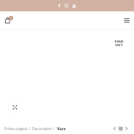
0
SOLD
OUT
Click to enlarge
Prima pagină
Decorațiuni
Vaze