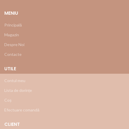
MENIU
Principală
Magazin
Despre Noi
Contacte
UTILE
Contul meu
Lista de dorințe
Coș
Efectuare comandă
CLIENT