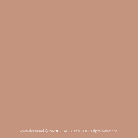
www.decor.md
2020 CREATED BY
VCODE Digital Solutions
.