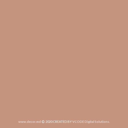
www.decor.md
2020 CREATED BY
VCODE Digital Solutions
.