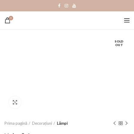
0
SOLD
OUT
Click to enlarge
Prima pagină
Decorațiuni
Lămpi