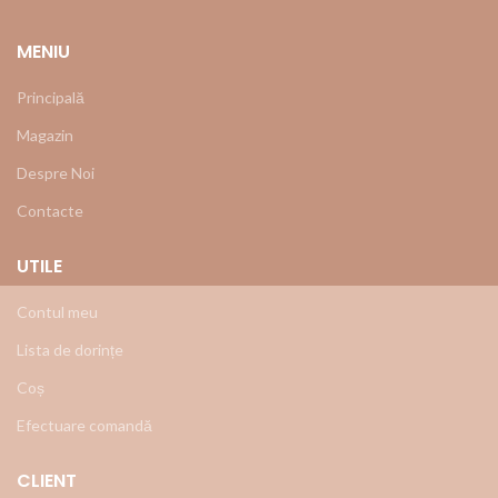
MENIU
Principală
Magazin
Despre Noi
Contacte
UTILE
Contul meu
Lista de dorințe
Coș
Efectuare comandă
CLIENT