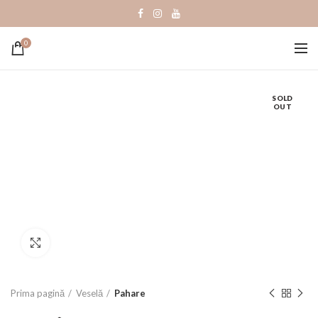
0
SOLD
OUT
Click to enlarge
Prima pagină
Veselă
Pahare