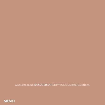
www.decor.md
2020 CREATED BY
VCODE Digital Solutions
.
MENIU