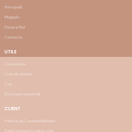
Principală
Magazin
Despre Noi
Contacte
UTILE
Contul meu
Lista de dorințe
Coș
Efectuare comandă
CLIENT
Politica de Confidențialitate
Politica privind cookie-urile