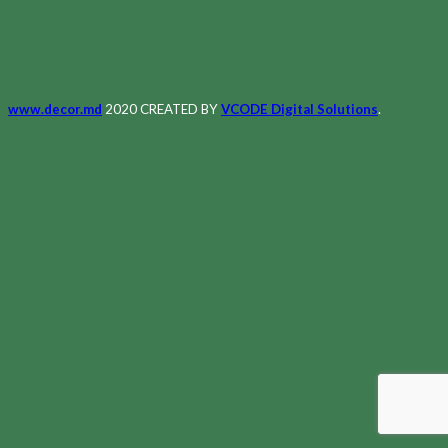
www.decor.md
2020 CREATED BY
VCODE Digital Solutions
.
Меню
Главная
Магазин
О Нас
Контакты
Полезное
Мой аккаунт
Список Желаний
Корзина
Оформление заказа
Клиент