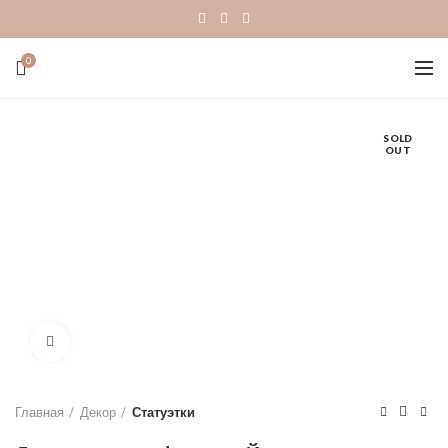
0
SOLD
OUT
Click to enlarge
Главная
Декор
Статуэтки