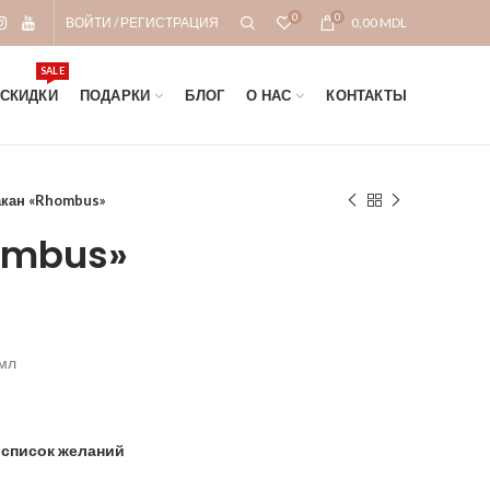
0
0
ВОЙТИ / РЕГИСТРАЦИЯ
0,00
MDL
SALE
СКИДКИ
ПОДАРКИ
БЛОГ
О НАС
КОНТАКТЫ
акан «Rhombus»
ombus»
0мл
 список желаний