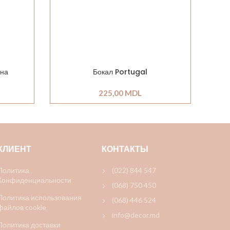
ина
Бокал Portugal
225,00
MDL
КЛИЕНТ
КОНТАКТЫ
Политика
(022) 844 547
Конфиденциальности
(068) 750 450
Политика использования
(068) 446 524
файлов cookie
info@decor.md
Политика доставки