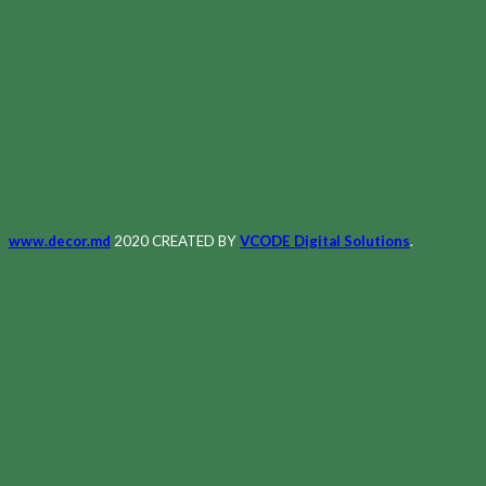
www.decor.md
2020 CREATED BY
VCODE Digital Solutions
.
Меню
Главная
Магазин
О Нас
Контакты
Полезное