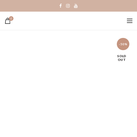
0
-50%
SOLD
OUT