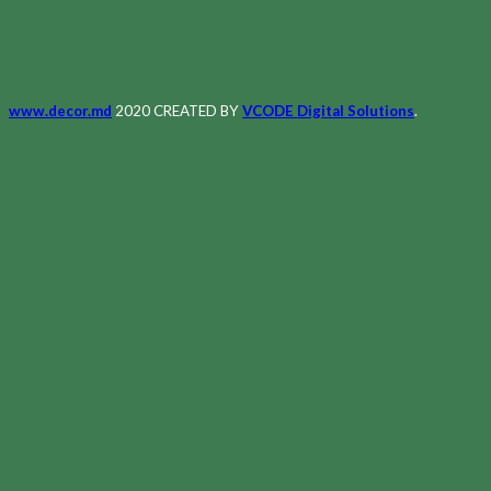
www.decor.md
2020 CREATED BY
VCODE Digital Solutions
.
Меню
Главная
Магазин
О Нас
Контакты
Полезное
Мой аккаунт
Список Желаний
Корзина
Оформление заказа
Клиент