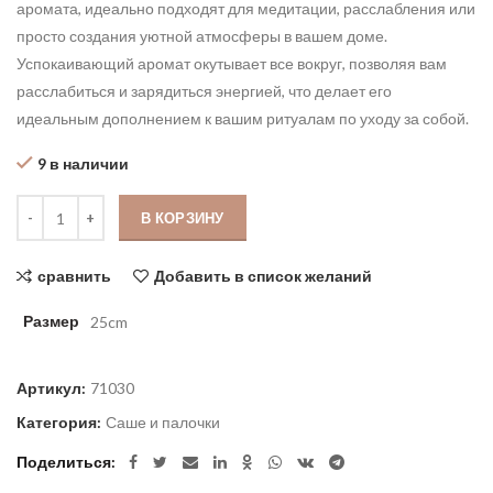
аромата
,
идеально
подходят
для
медитации
,
расслабления
или
просто
создания
уютной
атмосферы
в
вашем
доме
.
Успокаивающий
аромат
окутывает
все
вокруг
,
позволяя
вам
расслабиться
и
зарядиться
энергией
,
что
делает
его
идеальным
дополнением
к
вашим
ритуалам
по
уходу
за
собой
.
9 в наличии
Количество
В КОРЗИНУ
сравнить
Добавить в список желаний
Размер
25cm
Артикул:
71030
Категория:
Саше и палочки
Поделиться