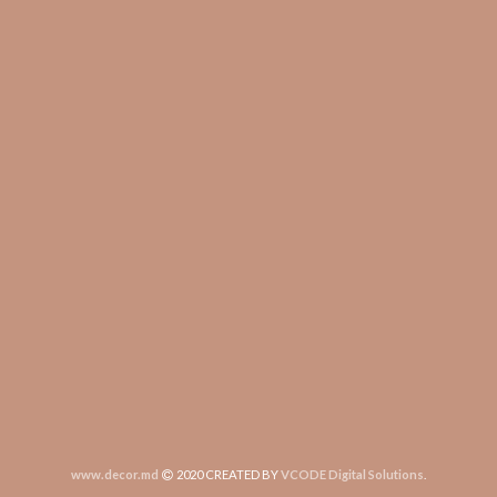
www.decor.md
2020 CREATED BY
VCODE Digital Solutions
.