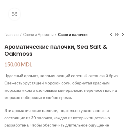
Click to enlarge
Главная
Свечи и Ароматы
Саше и палочки
Ароматические палочки, Sea Salt &
Oakmoss
150,00
MDL
Чудесный
аромат
,
напоминающий
соленый
океанский
бриз
.
Свежесть
хрустящей
морской
соли
,
обернутая
красным
морским
мхом
и
озоновыми
минералами
,
перенесет
вас
на
морское
побережье
в
любое
время
.
Эти
ароматические
палочки
,
тщательно
упакованные
и
состоящие
из
30
палочек
,
каждая
из которых
тщательно
разработана
,
чтобы
обеспечить
длительное
ощущение