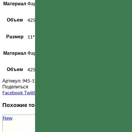
Материал
Фарфор, ,
Объем
425
Размер
11*11*7.8
Материал
Фарфор, ,
Объем
425
Артикул:
945-121
Категория:
Баночки / Наборы для специй
Поделиться
Facebook
Twitter
Email
linkedin
Odnoklassniki
WhatsApp
VK
T
Похожие товары
New