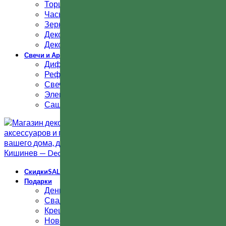
Торшеры
Часы
Зеркала
Декоративная мебель
Декоративные цветы
Свечи и Ароматы
Диффузоры
Рефилл и запаски
Свечи ароматические
Электрические диффузоры / масла
Саше и палочки
Скидки
SALE
Подарки
День рождения
Свадьба
Крещение
Новоселье