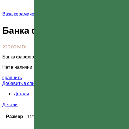
Ваза керамическая 23см
440,00
MDL
Банка фарфоровая Tea ti
220,00
MDL
Банка фарфоровая 425мл с бамбуковой крышкой Tea time, 
Нет в наличии
сравнить
Добавить в список желаний
Детали
Детали
Размер
11*11*7.8