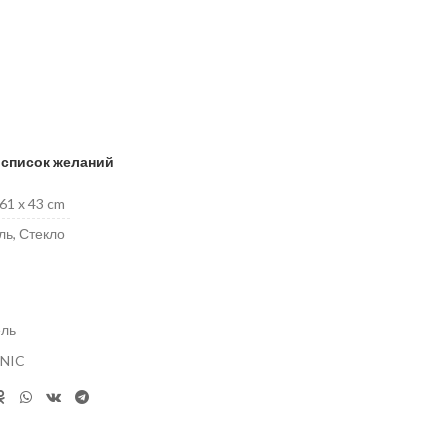
 список желаний
 61 x 43 cm
ь, Стекло
ель
NIC