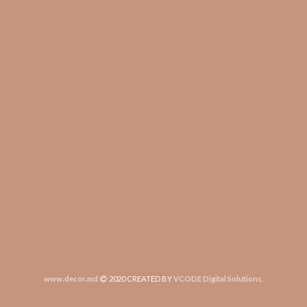
www.decor.md
2020 CREATED BY
VCODE Digital Solutions
.