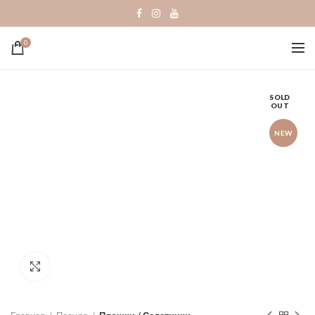
0
SOLD
OUT
NEW
Click to enlarge