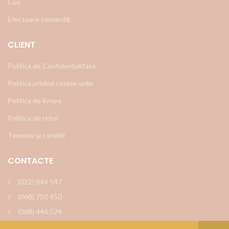
Coș
Efectuare comandă
CLIENT
Politica de Confidențialitate
Politica privind cookie-urile
Politica de livrare
Politica de retur
Termeni și condiții
CONTACTE
(022) 844 547
(068) 750 450
(068) 446 524
info@decor.md