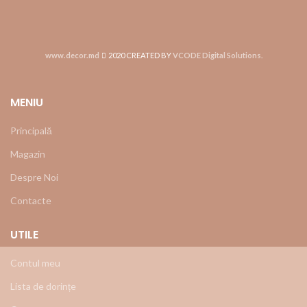
www.decor.md
2020 CREATED BY
VCODE Digital Solutions
.
MENIU
Principală
Magazin
Despre Noi
Contacte
UTILE
Contul meu
Lista de dorințe