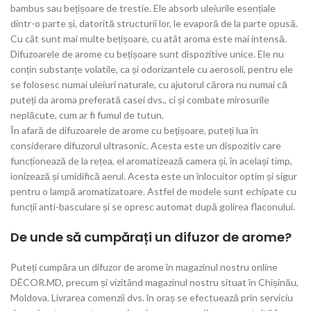
bambus sau bețișoare de trestie. Ele absorb uleiurile esențiale
dintr-o parte și, datorită structurii lor, le evaporă de la parte opusă.
Cu cât sunt mai multe bețișoare, cu atât aroma este mai intensă.
Difuzoarele de arome cu bețișoare sunt dispozitive unice. Ele nu
conțin substanțe volatile, ca și odorizantele cu aerosoli, pentru ele
se folosesc numai uleiuri naturale, cu ajutorul cărora nu numai că
puteți da aroma preferată casei dvs., ci și combate mirosurile
neplăcute, cum ar fi fumul de tutun.
În afară de difuzoarele de arome cu bețișoare, puteți lua în
considerare difuzorul ultrasonic. Acesta este un dispozitiv care
funcționează de la rețea, el aromatizează camera și, în același timp,
ionizează și umidifică aerul. Acesta este un înlocuitor optim și sigur
pentru o lampă aromatizatoare. Astfel de modele sunt echipate cu
funcții anti-basculare și se opresc automat după golirea flaconului.
De unde să cumpărați un difuzor de arome?
Puteți cumpăra un difuzor de arome în magazinul nostru online
DÉCOR.MD, precum și vizitând magazinul nostru situat în Chișinău,
Moldova. Livrarea comenzii dvs. în oraș se efectuează prin serviciu