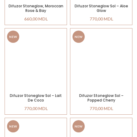
Difuzor Stoneglow, Moroccan
Difuzor Stoneglow Sol – Aloe
Rose & Bay
Glow
660,00
MDL
770,00
MDL
NEW
NEW
Difuzor Stoneglow Sol – Lait
Difuzor Stoneglow Sol –
De Coco
Popped Cherry
770,00
MDL
770,00
MDL
NEW
NEW