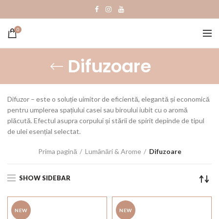
0
Difuzoare
Difuzor – еste o soluție uimitor de eficientă, elegantă și economică
pentru umplerea spațiului casei sau biroului iubit cu o aromă
plăcută. Efectul asupra corpului și stării de spirit depinde de tipul
de ulei esențial selectat.
Prima pagină
Lumânări & Arome
Difuzoare
SHOW SIDEBAR
NEW
NEW