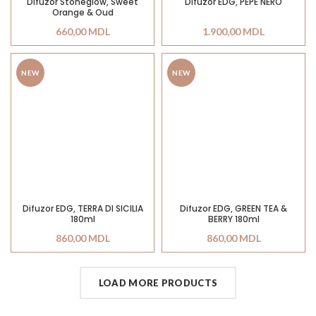
Difuzor Stoneglow, Sweet
Difuzor EDG, PEPE NERO
Orange & Oud
660,00
MDL
1.900,00
MDL
NEW
NEW
Difuzor EDG, TERRA DI SICILIA
Difuzor EDG, GREEN TEA &
180ml
BERRY 180ml
860,00
MDL
860,00
MDL
LOAD MORE PRODUCTS