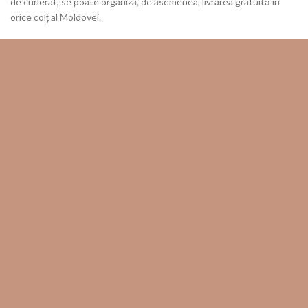
de curierat, se poate organiza, de asemenea, livrarea gratuită în
orice colț al Moldovei.