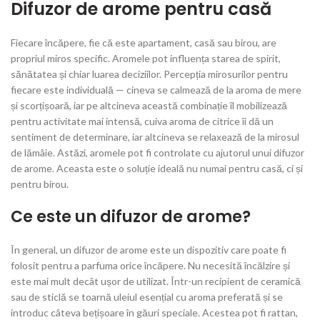
Difuzor de arome pentru casă
Fiecare încăpere, fie că este apartament, casă sau birou, are
propriul miros specific. Aromele pot influența starea de spirit,
sănătatea și chiar luarea deciziilor. Percepția mirosurilor pentru
fiecare este individuală — cineva se calmează de la aroma de mere
și scorțișoară, iar pe altcineva această combinație îl mobilizează
pentru activitate mai intensă, cuiva aroma de citrice îi dă un
sentiment de determinare, iar altcineva se relaxează de la mirosul
de lămâie. Astăzi, aromele pot fi controlate cu ajutorul unui difuzor
de arome. Aceasta este o soluție ideală nu numai pentru casă, ci și
pentru birou.
Ce este un difuzor de arome?
În general, un difuzor de arome este un dispozitiv care poate fi
folosit pentru a parfuma orice încăpere. Nu necesită încălzire și
este mai mult decât ușor de utilizat. Într-un recipient de ceramică
sau de sticlă se toarnă uleiul esențial cu aroma preferată și se
introduc câteva bețișoare în găuri speciale. Acestea pot fi rattan,