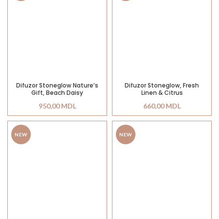
Difuzor Stoneglow Nature’s
Difuzor Stoneglow, Fresh
Gift, Beach Daisy
Linen & Citrus
950,00
MDL
660,00
MDL
NEW
NEW