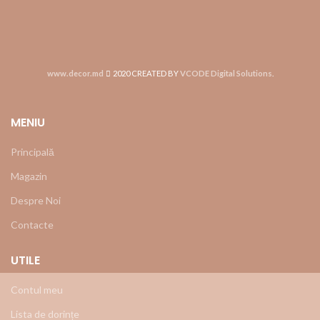
www.decor.md
2020 CREATED BY
VCODE Digital Solutions
.
MENIU
Principală
Magazin
Despre Noi
Contacte
UTILE
Contul meu
Lista de dorințe