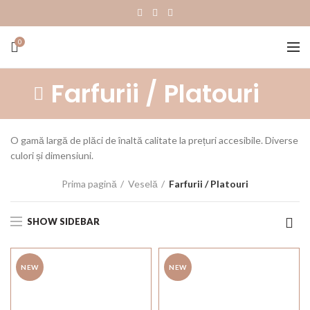
0
Farfurii / Platouri
O gamă largă de plăci de înaltă calitate la prețuri accesibile. Diverse
culori și dimensiuni.
Prima pagină
Veselă
Farfurii / Platouri
SHOW SIDEBAR
NEW
NEW