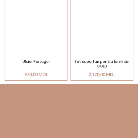
Ulcior Portugal
Set suporturi pentru lumînări
GOLD
970,00
MDL
2.170,00
MDL