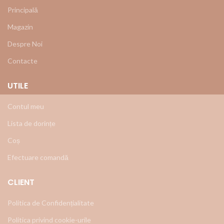
Principală
Magazin
Despre Noi
Contacte
UTILE
Contul meu
Lista de dorințe
Coș
Efectuare comandă
CLIENT
Politica de Confidențialitate
Politica privind cookie-urile