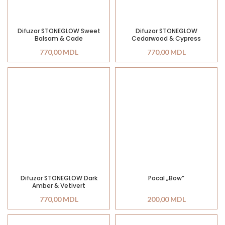
Difuzor STONEGLOW Sweet
Difuzor STONEGLOW
Balsam & Cade
Cedarwood & Cypress
770,00
MDL
770,00
MDL
Difuzor STONEGLOW Dark
Pocal „Bow”
Amber & Vetivert
770,00
MDL
200,00
MDL