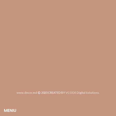
www.decor.md
2020 CREATED BY
VCODE Digital Solutions
.
MENIU