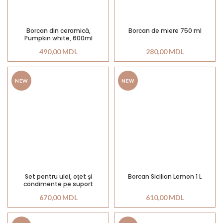
Borcan din ceramică,
Borcan de miere 750 ml
Pumpkin white, 600ml
490,00
MDL
280,00
MDL
NEW
NEW
Set pentru ulei, oțet și
Borcan Sicilian Lemon 1 L
condimente pe suport
670,00
MDL
610,00
MDL