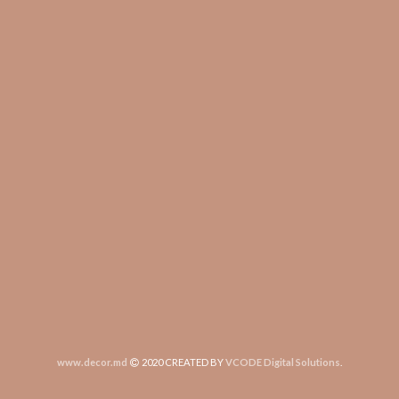
www.decor.md
2020 CREATED BY
VCODE Digital Solutions
.