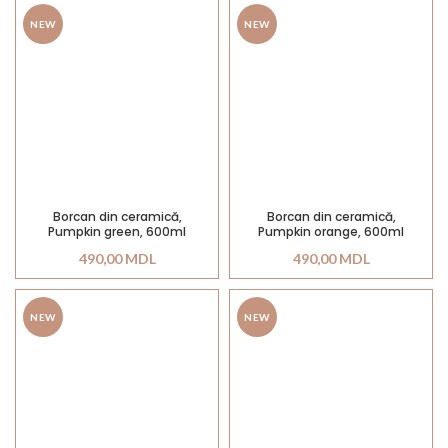
NEW
NEW
Borcan din ceramică,
Borcan din ceramică,
Pumpkin green, 600ml
Pumpkin orange, 600ml
490,00
MDL
490,00
MDL
NEW
NEW