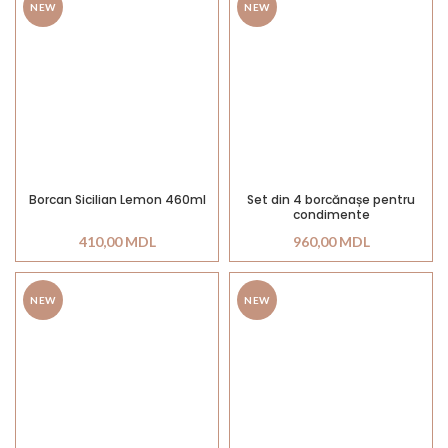
NEW
NEW
Borcan Sicilian Lemon 460ml
Set din 4 borcănașe pentru
condimente
410,00
MDL
960,00
MDL
NEW
NEW