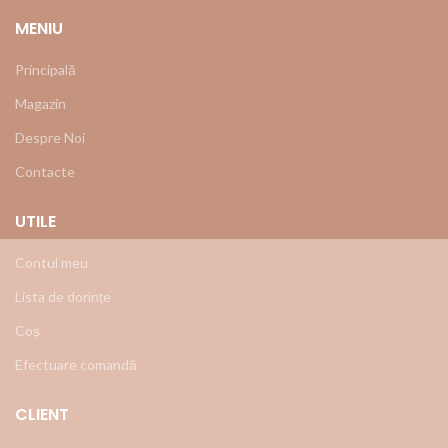
MENIU
Principală
Magazin
Despre Noi
Contacte
UTILE
Contul meu
Lista de dorințe
Coș
Efectuare comandă
CLIENT