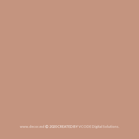
www.decor.md
2020 CREATED BY
VCODE Digital Solutions
.