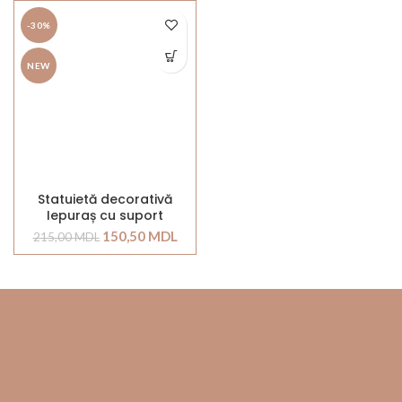
-30%
NEW
Statuietă decorativă
Iepuraș cu suport
pentru ou, 9,5cm
150,50
MDL
215,00
MDL