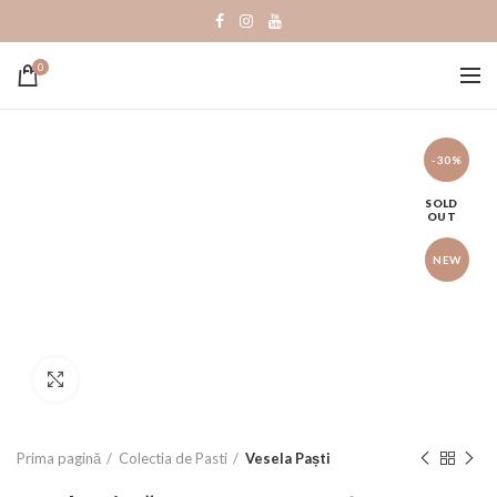
0
-30%
SOLD
OUT
NEW
Click to enlarge
Prima pagină
Colectia de Pasti
Vesela Paști