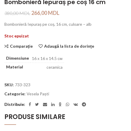
Bombonieră Iepuraș pe coș 16 cm
266,00
MDL
380,00
MDL
Bombonieră Iepuraș pe coș, 16 cm, culoare – alb
Stoc epuizat
Comparaţie
Adaugă la lista de dorințe
Dimensiune
16 х 16 х 14.5 см
Material
ceramica
SKU:
733-323
Categorie:
Vesela Paști
Distribuie
PRODUSE SIMILARE