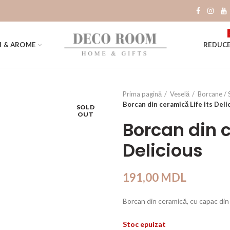
I & AROME
REDUCE
Prima pagină
Veselă
Borcane / 
Borcan din ceramică Life its Deli
SOLD
OUT
Borcan din c
Delicious
191,00
MDL
Borcan din ceramică, cu capac din
Stoc epuizat