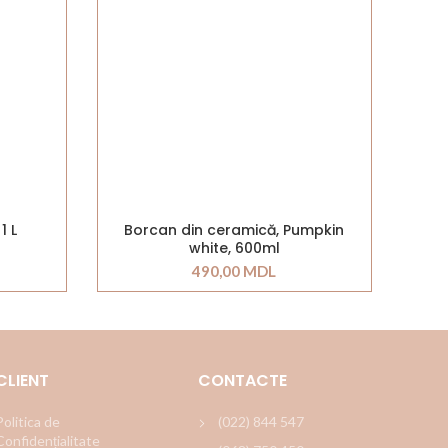
1 L
Borcan din ceramică, Pumpkin
white, 600ml
490,00
MDL
CLIENT
CONTACTE
Politica de
(022) 844 547
Confidențialitate