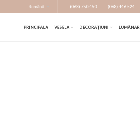
(068) 750 450
(068) 446 524
PRINCIPALĂ
VESELĂ
DECORAȚIUNI
LUMÂNĂR