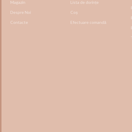
Magazin
Lista de dorințe
Despre Noi
Coș
Contacte
Efectuare comandă