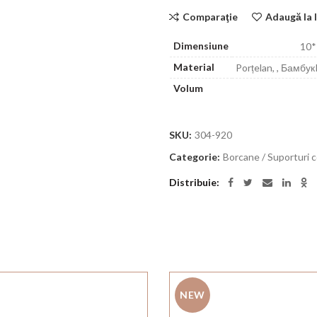
Comparaţie
Adaugă la l
Dimensiune
10*
Material
Porțelan, , Бамбук
Volum
SKU:
304-920
Categorie:
Borcane / Suporturi
Distribuie
NEW