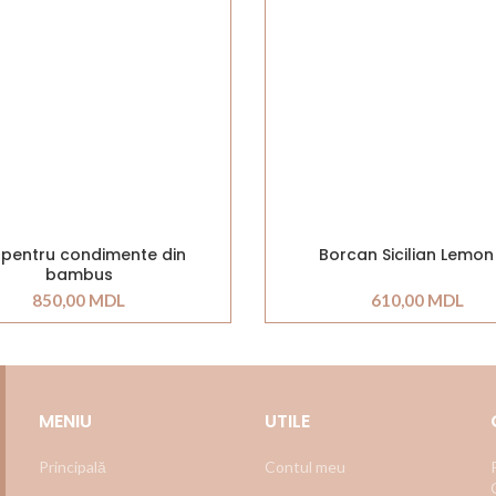
 pentru condimente din
Borcan Sicilian Lemon 
bambus
850,00
MDL
610,00
MDL
MENIU
UTILE
Principală
Contul meu