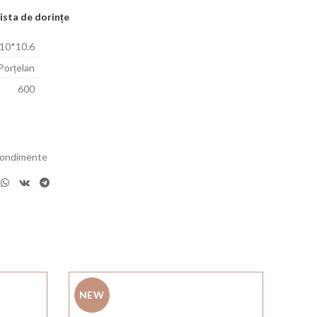
ista de dorințe
10*10.6
Porțelan
600
 condimente
NEW