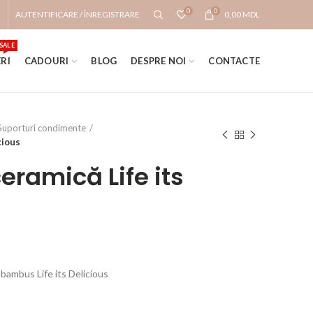
0
0
AUTENTIFICARE / ÎNREGISTRARE
0,00
MDL
SALE
RI
CADOURI
BLOG
DESPRE NOI
CONTACTE
Suporturi condimente
cious
eramică Life its
 bambus Life its Delicious