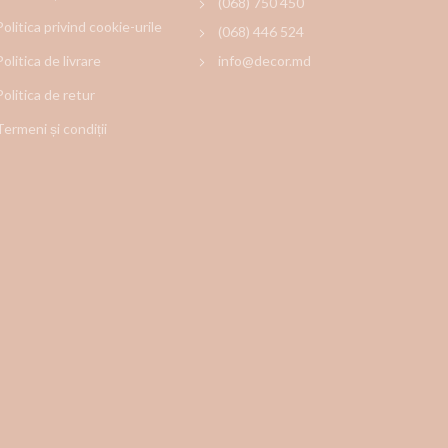
(068) 750 450
Politica privind cookie-urile
(068) 446 524
Politica de livrare
info@decor.md
Politica de retur
Termeni și condiții