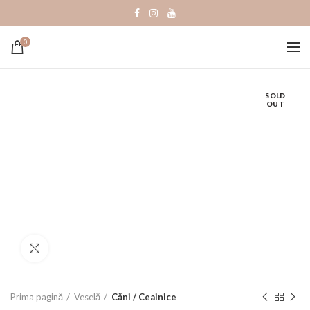
0
SOLD
OUT
Click to enlarge
Prima pagină
Veselă
Căni / Ceainice