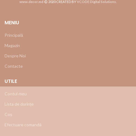
www.decor.md
2020 CREATED BY
VCODE Digital Solutions
.
MENIU
Principală
Magazin
Despre Noi
Contacte
UTILE
Contul meu
Lista de dorințe
Coș
Efectuare comandă