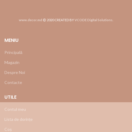
www.decor.md
2020 CREATED BY
VCODE Digital Solutions
.
MENIU
Principală
Magazin
Despre Noi
Contacte
UTILE
Contul meu
Lista de dorințe
Coș