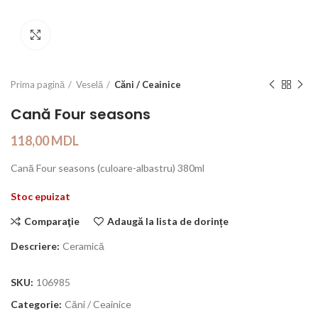
Click to enlarge
Prima pagină
Veselă
Căni / Ceainice
Cană Four seasons
118,00
MDL
Cană Four seasons (culoare-albastru) 380ml
Stoc epuizat
Comparaţie
Adaugă la lista de dorințe
Descriere:
Ceramică
SKU:
106985
Categorie:
Căni / Ceainice