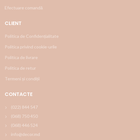
Efectuare comandă
CLIENT
Politica de Confidențialitate
Politica privind cookie-urile
Politica de livrare
Politica de retur
Termeni și condiții
CONTACTE
(022) 844 547
(068) 750 450
(068) 446 524
info@decor.md