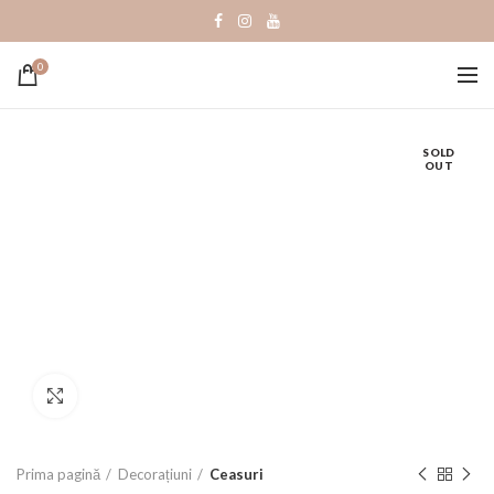
0
SOLD
OUT
Click to enlarge
Prima pagină
Decorațiuni
Ceasuri