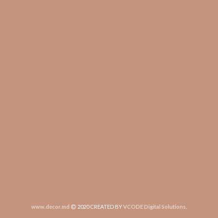
www.decor.md
2020 CREATED BY
VCODE Digital Solutions
.