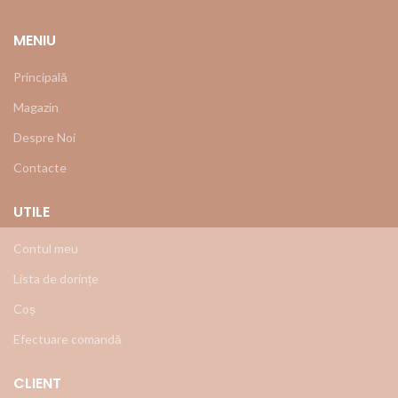
MENIU
Principală
Magazin
Despre Noi
Contacte
UTILE
Contul meu
Lista de dorințe
Coș
Efectuare comandă
CLIENT