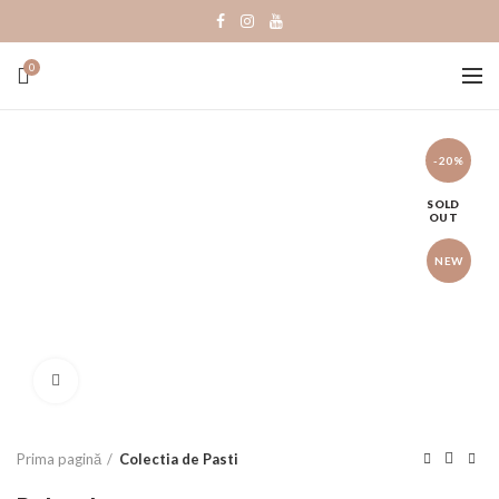
0
-20%
SOLD
OUT
NEW
Click to enlarge
Prima pagină
Colectia de Pasti