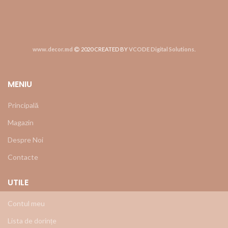
www.decor.md
2020 CREATED BY
VCODE Digital Solutions
.
MENIU
Principală
Magazin
Despre Noi
Contacte
UTILE
Contul meu
Lista de dorințe