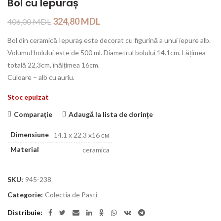
Bol cu Iepuraș
324,80
MDL
406,00
MDL
Bol din ceramică Iepuraș este decorat cu figurină a unui iepure alb.
Volumul bolului este de 500 ml. Diametrul bolului 14.1cm. Lățimea
totală 22,3cm, înălțimea 16cm.
Culoare – alb cu auriu.
Stoc epuizat
Comparaţie
Adaugă la lista de dorințe
Dimensiune
14.1 х 22.3 х16 см
Material
ceramica
SKU:
945-238
Categorie:
Colectia de Pasti
Distribuie