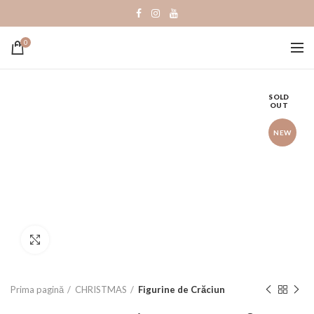
0
SOLD
OUT
NEW
Click to enlarge
Prima pagină
CHRISTMAS
Figurine de Crăciun