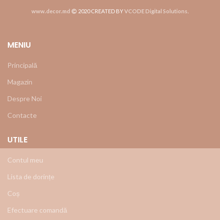
www.decor.md
2020 CREATED BY
VCODE Digital Solutions
.
MENIU
Principală
Magazin
Despre Noi
Contacte
UTILE
Contul meu
Lista de dorințe
Coș
Efectuare comandă