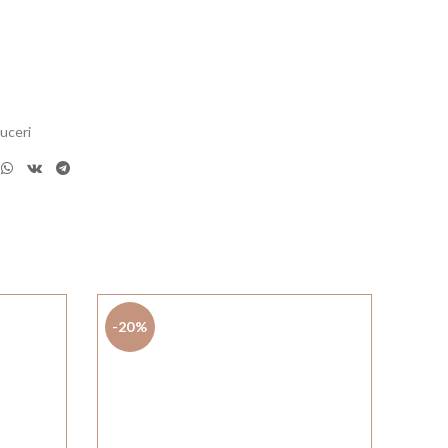
uceri
-20%