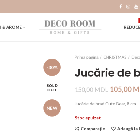
I & AROME
REDUCE
Prima pagină
CHRISTMAS
Deco
-30%
Jucărie de 
SOLD
105,00
M
150,00
MDL
OUT
Jucărie de brad Cute Bear, 8 cm
NEW
Stoc epuizat
Comparaţie
Adaugă la l