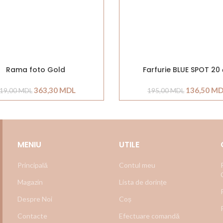
Rama foto Gold
Farfurie BLUE SPOT 20
363,30
MDL
136,50
MD
19,00
MDL
195,00
MDL
MENIU
UTILE
Principală
Contul meu
Magazin
Lista de dorințe
Despre Noi
Coș
Contacte
Efectuare comandă