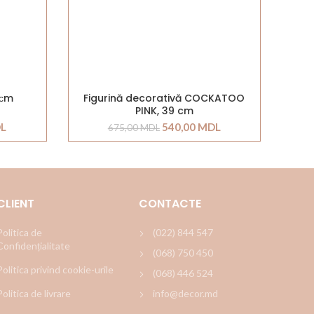
 сm
Figurină decorativă COCKATOO
PINK, 39 cm
L
540,00
MDL
675,00
MDL
CLIENT
CONTACTE
Politica de
(022) 844 547
Confidențialitate
(068) 750 450
Politica privind cookie-urile
(068) 446 524
Politica de livrare
info@decor.md