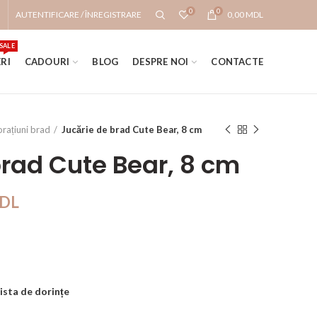
0
0
AUTENTIFICARE / ÎNREGISTRARE
0,00
MDL
SALE
RI
CADOURI
BLOG
DESPRE NOI
CONTACTE
rațiuni brad
Jucărie de brad Cute Bear, 8 cm
brad Cute Bear, 8 cm
DL
ista de dorințe