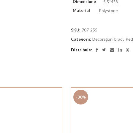
Dimensiune
5.5*4*8
Material
Polystone
SKU:
707-255
Categorii:
Decorațiuni brad
,
Red
Distribuie
-30%