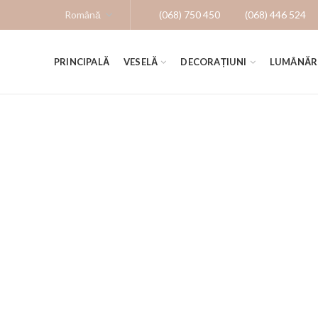
(068) 750 450
(068) 446 524
PRINCIPALĂ
VESELĂ
DECORAȚIUNI
LUMÂNĂR