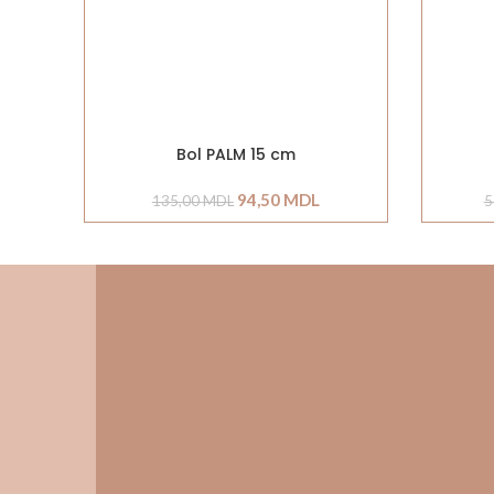
Bol PALM 15 cm
94,50
MDL
135,00
MDL
5