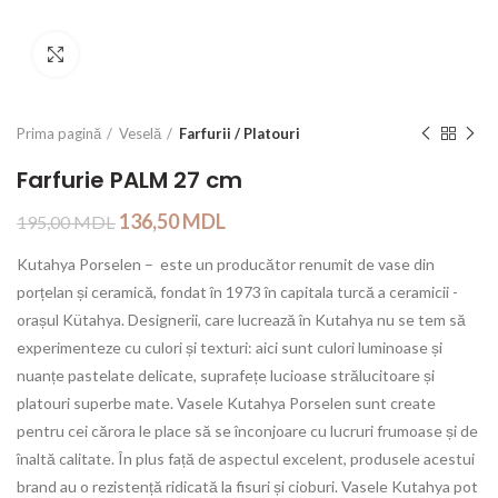
Click to enlarge
Prima pagină
Veselă
Farfurii / Platouri
Farfurie PALM 27 cm
136,50
MDL
195,00
MDL
Kutahya Porselen – este un producător renumit de vase din
porțelan și ceramică, fondat în 1973 în capitala turcă a ceramicii -
orașul Kütahya. Designerii, care lucrează în Kutahya nu se tem să
experimenteze cu culori și texturi: aici sunt culori luminoase și
nuanțe pastelate delicate, suprafețe lucioase strălucitoare și
platouri superbe mate. Vasele Kutahya Porselen sunt create
pentru cei cărora le place să se înconjoare cu lucruri frumoase și de
înaltă calitate. În plus față de aspectul excelent, produsele acestui
brand au o rezistență ridicată la fisuri și cioburi. Vasele Kutahya pot