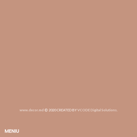
www.decor.md
2020 CREATED BY
VCODE Digital Solutions
.
MENIU