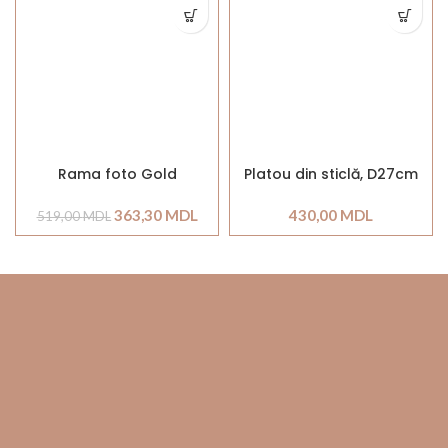
Rama foto Gold
Platou din sticlă, D27cm
363,30
MDL
430,00
MDL
519,00
MDL