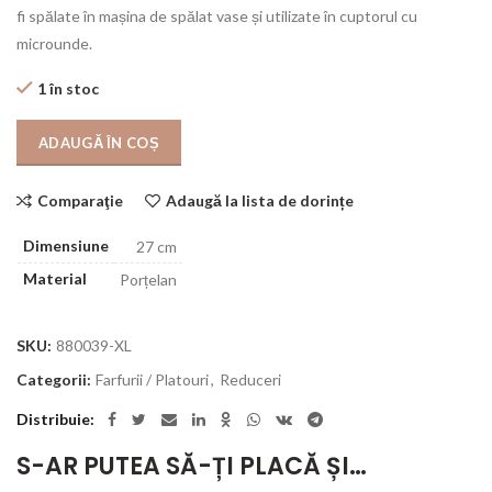
fi spălate în mașina de spălat vase și utilizate în cuptorul cu
microunde.
1 în stoc
ADAUGĂ ÎN COȘ
Comparaţie
Adaugă la lista de dorințe
Dimensiune
27 cm
Material
Porțelan
SKU:
880039-XL
Categorii:
Farfurii / Platouri
,
Reduceri
Distribuie
S-AR PUTEA SĂ-ȚI PLACĂ ȘI…