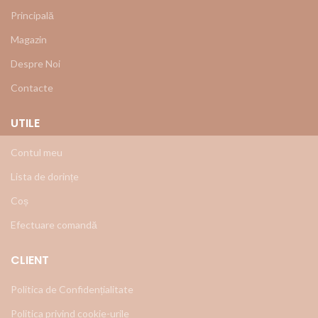
Principală
Magazin
Despre Noi
Contacte
UTILE
Contul meu
Lista de dorințe
Coș
Efectuare comandă
CLIENT
Politica de Confidențialitate
Politica privind cookie-urile